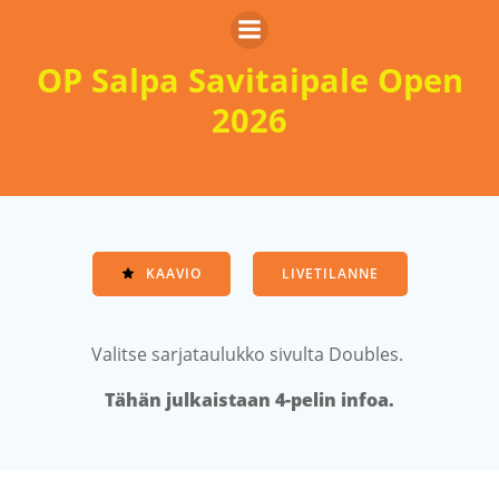
Skip
to
content
OP Salpa Savitaipale Open
2026
KAAVIO
LIVETILANNE
Valitse sarjataulukko sivulta Doubles.
Tähän julkaistaan 4-pelin infoa.