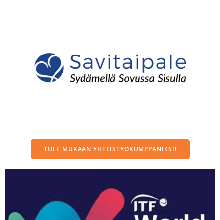
TULE MUKAAN YHTEISTYÖKUMPPANIKSI!