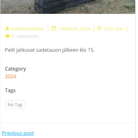
|
|
|
savitaipaleopen
1 elokuun, 2024
12:31 pm
0
comments
Pelit jatkuvat sadetauon jälkeen klo 15.
Category
2024
Tags
No Tag
Post
Previous post