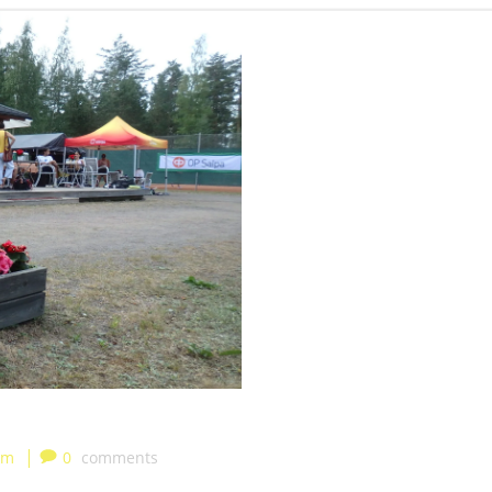
|
pm
0
comments