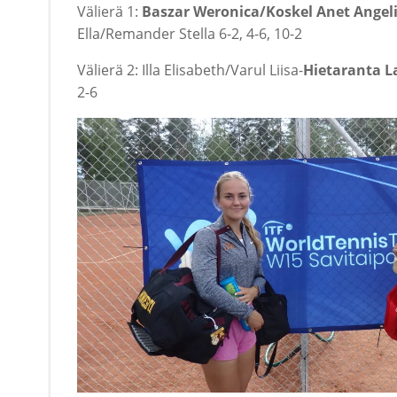
Välierä 1:
Baszar Weronica/Koskel Anet Angel
Ella/Remander Stella 6-2, 4-6, 10-2
Välierä 2: Illa Elisabeth/Varul Liisa-
Hietaranta L
2-6