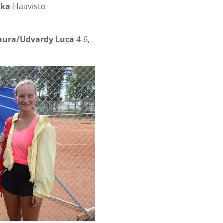
ika
-Haavisto
aura/Udvardy Luca
4-6,