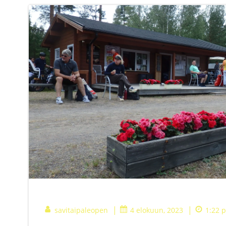
|
|
savitaipaleopen
4 elokuun, 2023
1:22 