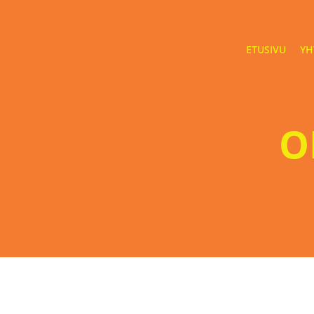
Skip
to
content
ETUSIVU
YH
O