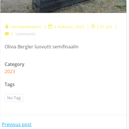
|
|
|
savitaipaleopen
4 elokuun, 2023
2:01 pm
0
comments
Olivia Bergler luovutti semifinaalin
Category
2023
Tags
No Tag
Post
Previous post