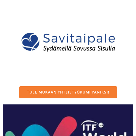
TULE MUKAAN YHTEISTYÖKUMPPANIKSI!